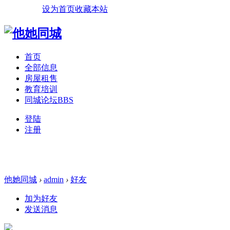
设为首页
收藏本站
首页
全部信息
房屋租售
教育培训
同城论坛
BBS
登陆
注册
他她同城
›
admin
›
好友
加为好友
发送消息